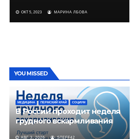
ОКТ 5, 2023
МАРИНА ЛБОВА
YOU MISSED
МЕДИЦИНА
ПЕРМСКИЙ КРАЙ
СОЦИУМ
В России проходит неделя
грудного вскармливания
АВГ 3, 2026
STEFF42