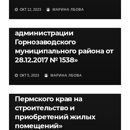
Горнозаводска,
2023 года средней
ОКТ 12, 2023
МАРИНА ЛБОВА
утвержденный
расчетной стоимости 1
постановлением
квадратного метра общей
администрации
площади жилья по
Горнозаводского
Горнозаводскому
муниципального района от
городскому округу
28.12.2017 № 1538»
Пермского края для
расчета размера субсидий,
ОКТ 5, 2023
МАРИНА ЛБОВА
предоставляемых
гражданам из бюджета
Пермского края на
строительство и
приобретений жилых
помещений»