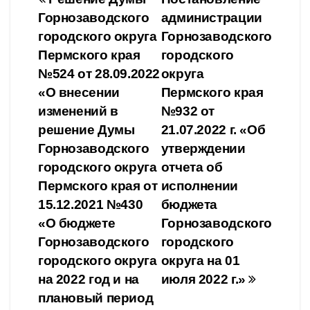
Навигация
kl
a
A
Li
в
Горнозаводского
администрации
по
a
m
p
n
и
городского округа
Горнозаводского
ss
p
k
ть
записям
Пермского края
городского
№524 от 28.09.2022
округа
ni
«О внесении
Пермского края
ki
изменений в
№932 от
НПА
решение Думы
21.07.2022 г. «Об
Постановление
Горнозаводского
утверждении
администрации
городского округа
отчета об
Горнозаводского
Пермского края от
исполнении
городского округа
15.12.2021 №430
бюджета
«О бюджете
Горнозаводского
Пермского края № 1725 от
Горнозаводского
городского
28.09.2023 г. «О подготовке
городского округа
округа на 01
части проекта межевания
на 2022 год и на
июля 2022 г.»
территории, ограниченной
плановый период
НПА